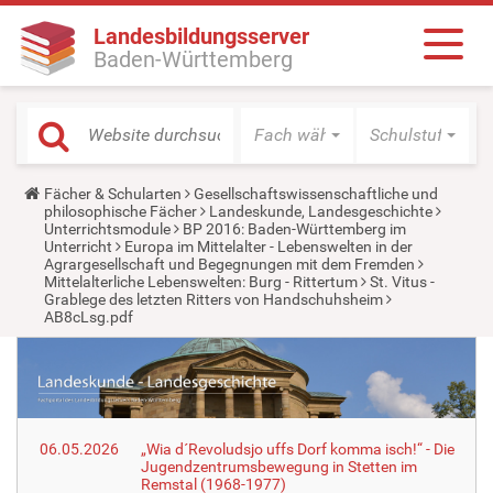
Landesbildungsserver
Baden-Württemberg
Fach wählen
Schulstufe wäh
Y
Fächer & Schularten
Gesellschaftswissenschaftliche und
o
philosophische Fächer
Landeskunde, Landesgeschichte
u
Unterrichtsmodule
BP 2016: Baden-Württemberg im
a
Unterricht
Europa im Mittelalter - Lebenswelten in der
r
Agrargesellschaft und Begegnungen mit dem Fremden
e
Mittelalterliche Lebenswelten: Burg - Rittertum
St. Vitus -
h
Grablege des letzten Ritters von Handschuhsheim
e
AB8cLsg.pdf
r
e
:
06.05.2026
„Wia d´Revoludsjo uffs Dorf komma isch!“ - Die
Jugendzentrumsbewegung in Stetten im
Remstal (1968-1977)