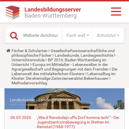
Landesbildungsserver
Baden-Württemberg
Fach wählen
Schulstufe wäh
Y
Fächer & Schularten
Gesellschaftswissenschaftliche und
o
philosophische Fächer
Landeskunde, Landesgeschichte
u
Unterrichtsmodule
BP 2016: Baden-Württemberg im
a
Unterricht
Europa im Mittelalter - Lebenswelten in der
r
Agrargesellschaft und Begegnungen mit dem Fremden
Die
e
Lebenswelt des mittelalterlichen Klosters
Lebensalltag im
h
Kloster: Die ehemalige Zisterzienserabtei Bebenhausen
e
Methodenvorschlag
r
e
:
06.05.2026
„Wia d´Revoludsjo uffs Dorf komma isch!“ - Die
Jugendzentrumsbewegung in Stetten im
Remstal (1968-1977)