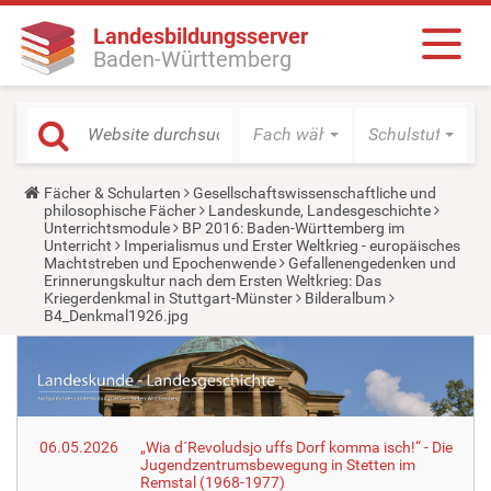
Landesbildungsserver
Baden-Württemberg
Fach wählen
Schulstufe wäh
Y
Fächer & Schularten
Gesellschaftswissenschaftliche und
o
philosophische Fächer
Landeskunde, Landesgeschichte
u
Unterrichtsmodule
BP 2016: Baden-Württemberg im
a
Unterricht
Imperialismus und Erster Weltkrieg - europäisches
r
Machtstreben und Epochenwende
Gefallenengedenken und
e
Erinnerungskultur nach dem Ersten Weltkrieg: Das
h
Kriegerdenkmal in Stuttgart-Münster
Bilderalbum
e
B4_Denkmal1926.jpg
r
e
:
06.05.2026
„Wia d´Revoludsjo uffs Dorf komma isch!“ - Die
Jugendzentrumsbewegung in Stetten im
Remstal (1968-1977)