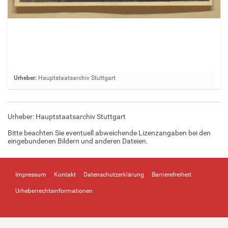
Z
Urheber:
Hauptstaatsarchiv Stuttgart
e
i
g
Urheber: Hauptstaatsarchiv Stuttgart
e
B
Bitte beachten Sie eventuell abweichende Lizenzangaben bei den
i
eingebundenen Bildern und anderen Dateien.
l
d
i
Impressum
Kontakt
Datenschutzerklärung
Barrierefreiheit
n
v
Urheberrechtsinformationen
o
l
l