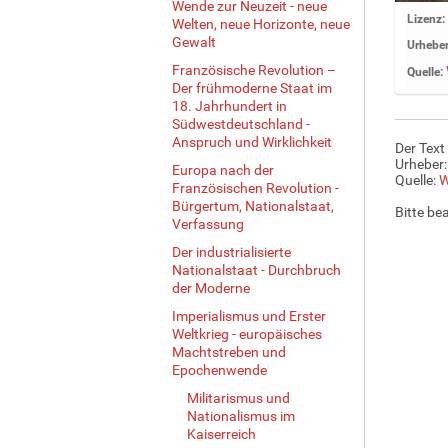
Wende zur Neuzeit - neue
Z
Lizenz:
Welten, neue Horizonte, neue
e
Gewalt
Urheber
i
Französische Revolution –
Quelle:
g
Der frühmoderne Staat im
e
18. Jahrhundert in
B
Südwestdeutschland -
i
Anspruch und Wirklichkeit
Der Text
l
Urheber:
Europa nach der
d
Quelle:
W
Französischen Revolution -
i
Bürgertum, Nationalstaat,
Bitte be
n
Verfassung
v
Der industrialisierte
o
Nationalstaat - Durchbruch
l
der Moderne
l
Imperialismus und Erster
e
Weltkrieg - europäisches
r
Machtstreben und
G
Epochenwende
r
Militarismus und
ö
Nationalismus im
ß
Kaiserreich
e