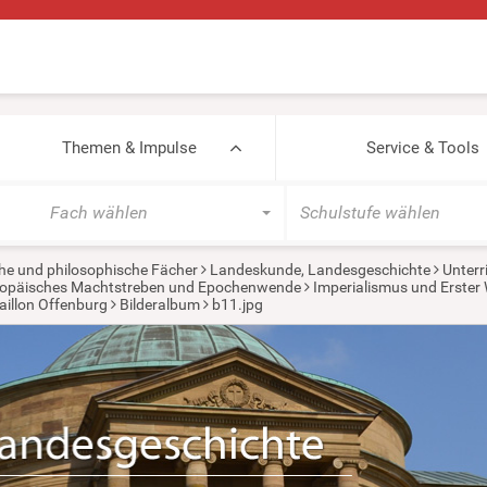
Themen & Impulse
Service & Tools
Fach wählen
Schulstufe wählen
he und philosophische Fächer
Landeskunde, Landesgeschichte
Unterr
europäisches Machtstreben und Epochenwende
Imperialismus und Erster 
aillon Offenburg
Bilderalbum
b11.jpg