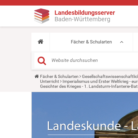
Landesbildungsserver
Baden-Württemberg
Fächer & Schularten
Y
Fächer & Schularten
Gesellschaftswissenschaftlic
o
Unterricht
Imperialismus und Erster Weltkrieg - 
u
Gesichter des Krieges - 1. Landsturm-Infanterie-Bat
a
r
e
h
e
r
e
: