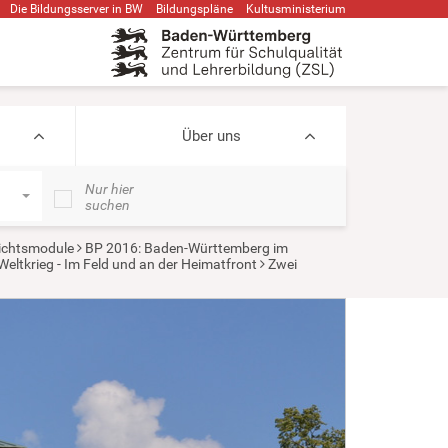
Die Bildungsserver in BW
Bildungspläne
Kultusministerium
Über uns
Nur hier
suchen
ichtsmodule
BP 2016: Baden-Württemberg im
Weltkrieg - Im Feld und an der Heimatfront
Zwei