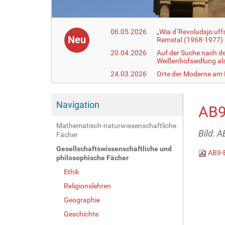
06.05.2026
„Wia d´Revoludsjo uf
Neu
Remstal (1968-1977)
20.04.2026
Auf der Suche nach d
Weißenhofsiedlung a
24.03.2026
Orte der Moderne am
Navigation
AB9
Mathematisch-naturwissenschaftliche
Bild: 
Fächer
Gesellschaftswissenschaftliche und
AB9-
philosophische Fächer
Ethik
Religionslehren
Geographie
Geschichte