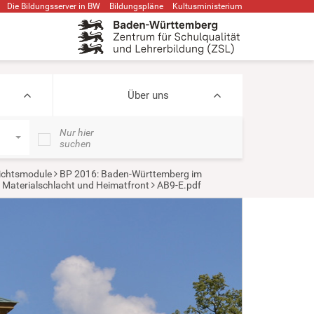
Die Bildungsserver in BW
Bildungspläne
Kultusministerium
Über uns
Nur hier
suchen
ichtsmodule
BP 2016: Baden-Württemberg im
g: Materialschlacht und Heimatfront
AB9-E.pdf