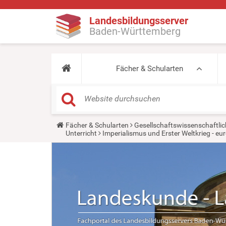
Landesbildungsserver
Baden-Württemberg
Fächer & Schularten
Y
Fächer & Schularten
Gesellschaftswissenschaftlic
o
Unterricht
Imperialismus und Erster Weltkrieg - 
u
a
r
e
h
e
r
e
: