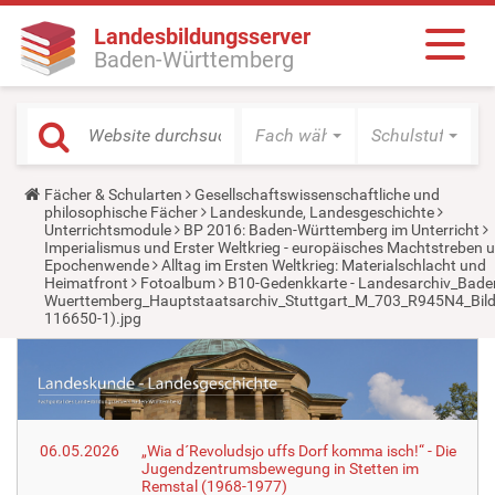
Landesbildungsserver
Baden-Württemberg
Fach wählen
Schulstufe wäh
Y
Fächer & Schularten
Gesellschaftswissenschaftliche und
o
philosophische Fächer
Landeskunde, Landesgeschichte
u
Unterrichtsmodule
BP 2016: Baden-Württemberg im Unterricht
a
Imperialismus und Erster Weltkrieg - europäisches Machtstreben 
r
Epochenwende
Alltag im Ersten Weltkrieg: Materialschlacht und
e
Heimatfront
Fotoalbum
B10-Gedenkkarte - Landesarchiv_Bade
h
Wuerttemberg_Hauptstaatsarchiv_Stuttgart_M_703_R945N4_Bild
e
116650-1).jpg
r
e
:
06.05.2026
„Wia d´Revoludsjo uffs Dorf komma isch!“ - Die
Jugendzentrumsbewegung in Stetten im
Remstal (1968-1977)