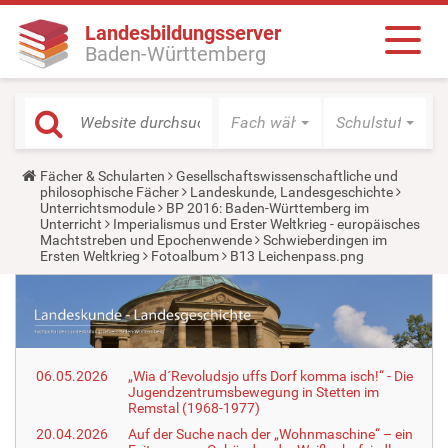
Landesbildungsserver
Baden-Württemberg
Fach wählen
Schulstufe wäh
Y
Fächer & Schularten
Gesellschaftswissenschaftliche und
o
philosophische Fächer
Landeskunde, Landesgeschichte
u
Unterrichtsmodule
BP 2016: Baden-Württemberg im
a
Unterricht
Imperialismus und Erster Weltkrieg - europäisches
r
Machtstreben und Epochenwende
Schwieberdingen im
e
Ersten Weltkrieg
Fotoalbum
B13 Leichenpass.png
h
e
r
e
:
06.05.2026
„Wia d´Revoludsjo uffs Dorf komma isch!“ - Die
Jugendzentrumsbewegung in Stetten im
Remstal (1968-1977)
20.04.2026
Auf der Suche nach der „Wohnmaschine“ – ein