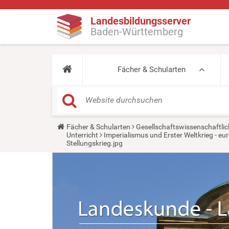
Landesbildungsserver
Baden-Württemberg
Fächer & Schularten
Y
Fächer & Schularten
Gesellschaftswissenschaftlic
o
Unterricht
Imperialismus und Erster Weltkrieg - 
u
Stellungskrieg.jpg
a
r
e
h
e
r
e
: