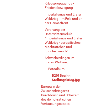
Kriegspropaganda -
e
Friedensbewegung
r
G
Imperialismus und Erster
r
Weltkrieg - Im Feld und an
ö
der Heimatfront
ß
Verortung der
e
Unterrichtsmodule
…
"Imperialismus und Erster
Weltkrieg - europäisches
Machtstreben und
Epochenwende"
Schwieberdingen im
Ersten Weltkrieg
Fotoalbum
B20f Beginn
Stellungskrieg.jpg
Europa in der
Zwischenkriegszeit -
Durchbruch und Scheitern
des demokratischen
Verfassungsstaats