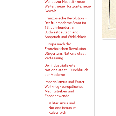
Wende zur Neuzeit - neue
Welten, neue Horizonte, neue
Gewalt
Französische Revolution –
Der frühmoderne Staat im
18. Jahrhundert in
Südwestdeutschland -
Anspruch und Wirklichkeit
Z
Europa nach der
e
Französischen Revolution -
i
Bürgertum, Nationalstaat,
g
Verfassung
e
Der industrialisierte
B
Nationalstaat - Durchbruch
i
der Moderne
l
Imperialismus und Erster
d
Weltkrieg - europäisches
i
Machtstreben und
n
Epochenwende
v
Militarismus und
o
Nationalismus im
l
Kaiserreich
l