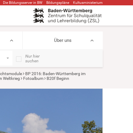
Die Bildungsserver in BW
Bildungspläne
Kultusministerium
Über uns
Nur hier
suchen
ichtsmodule
BP 2016: Baden-Württemberg im
n Weltkrieg
Fotoalbum
B20f Beginn