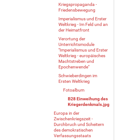
Kriegspropaganda -
e
Friedensbewegung
r
G
Imperialismus und Erster
r
Weltkrieg - Im Feld und an
ö
der Heimatfront
ß
Verortung der
e
Unterrichtsmodule
…
"Imperialismus und Erster
Weltkrieg - europäisches
Machtstreben und
Epochenwende"
Schwieberdingen im
Ersten Weltkrieg
Fotoalbum
B28 Einweihung des
Kriegerdenkmals.jpg
Europa in der
Zwischenkriegszeit -
Durchbruch und Scheitern
des demokratischen
Verfassungsstaats