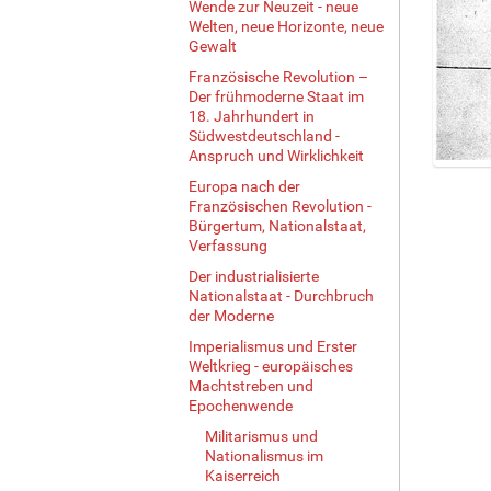
Wende zur Neuzeit - neue
Welten, neue Horizonte, neue
Gewalt
Französische Revolution –
Der frühmoderne Staat im
18. Jahrhundert in
Südwestdeutschland -
Anspruch und Wirklichkeit
Z
Europa nach der
e
Französischen Revolution -
i
Bürgertum, Nationalstaat,
g
Verfassung
e
Der industrialisierte
B
Nationalstaat - Durchbruch
i
der Moderne
l
Imperialismus und Erster
d
Weltkrieg - europäisches
i
Machtstreben und
n
Epochenwende
v
Militarismus und
o
Nationalismus im
l
Kaiserreich
l