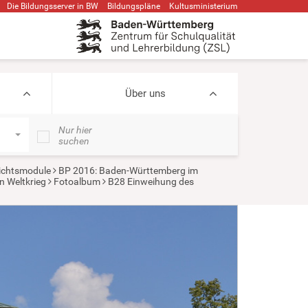
Die Bildungsserver in BW
Bildungspläne
Kultusministerium
Über uns
Nur hier
suchen
ichtsmodule
BP 2016: Baden-Württemberg im
n Weltkrieg
Fotoalbum
B28 Einweihung des