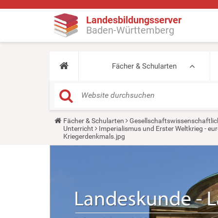
Landesbildungsserver
Baden-Württemberg
Fächer & Schularten
Y
Fächer & Schularten
Gesellschaftswissenschaftlic
o
Unterricht
Imperialismus und Erster Weltkrieg - 
u
Kriegerdenkmals.jpg
a
r
e
h
e
r
e
: