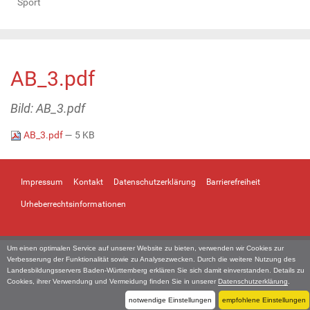
Sport
AB_3.pdf
Bild: AB_3.pdf
AB_3.pdf
— 5 KB
Impressum
Kontakt
Datenschutzerklärung
Barrierefreiheit
Urheberrechtsinformationen
Um einen optimalen Service auf unserer Website zu bieten, verwenden wir Cookies zur
Verbesserung der Funktionalität sowie zu Analysezwecken. Durch die weitere Nutzung des
Landesbildungsservers Baden-Württemberg erklären Sie sich damit einverstanden. Details zu
Cookies, ihrer Verwendung und Vermeidung finden Sie in unserer
Datenschutzerklärung
.
notwendige Einstellungen
empfohlene Einstellungen