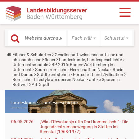
Landesbildungsserver
Baden-Württemberg
Fach wählen
Schulstufe wäh
Y
Fächer & Schularten
Gesellschaftswissenschaftliche und
o
philosophische Fächer
Landeskunde, Landesgeschichte
u
Unterrichtsmodule
BP 2016: Baden-Württemberg im
a
Unterricht
Spuren römischer Herrschaft an Neckar, Rhein
r
und Donau
Städte entstehen - Fortschritt und Zivilisation
e
Römischer Lifestyle am oberen Neckar - antike Spuren in
h
Rottweil
AB_3.pdf
e
r
e
:
06.05.2026
„Wia d´Revoludsjo uffs Dorf komma isch!“ - Die
Jugendzentrumsbewegung in Stetten im
Remstal (1968-1977)