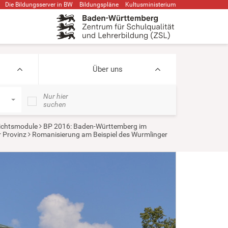
Die Bildungsserver in BW
Bildungspläne
Kultusministerium
Über uns
Nur hier
suchen
ichtsmodule
BP 2016: Baden-Württemberg im
r Provinz
Romanisierung am Beispiel des Wurmlinger