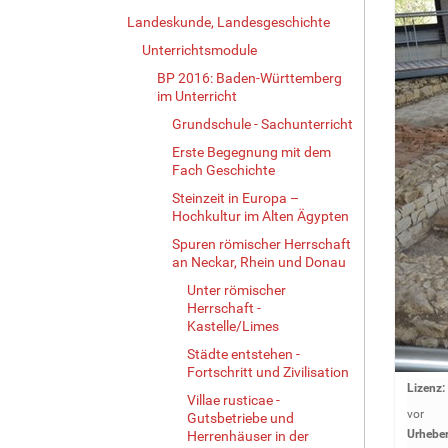
Landeskunde, Landesgeschichte
Unterrichtsmodule
BP 2016: Baden-Württemberg
im Unterricht
Grundschule - Sachunterricht
Erste Begegnung mit dem
Fach Geschichte
Steinzeit in Europa –
Hochkultur im Alten Ägypten
Spuren römischer Herrschaft
an Neckar, Rhein und Donau
Unter römischer
Herrschaft -
Kastelle/Limes
Städte entstehen -
Fortschritt und Zivilisation
Z
Lizenz:
Villae rusticae -
e
vor
Gutsbetriebe und
i
Urheber
Herrenhäuser in der
g