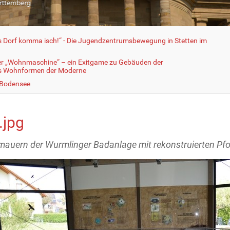
fs Dorf komma isch!“ - Die Jugendzentrumsbewegung in Stetten im
er „Wohnmaschine“ – ein Exitgame zu Gebäuden der
ls Wohnformen der Moderne
 Bodensee
.jpg
auern der Wurmlinger Badanlage mit rekonstruierten Pf