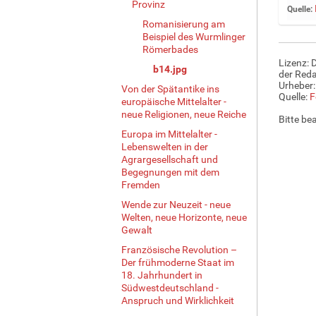
Provinz
Quelle:
e
Romanisierung am
B
Beispiel des Wurmlinger
i
Römerbades
l
Lizenz: 
b14.jpg
d
der Reda
i
Urheber:
Von der Spätantike ins
Quelle:
F
n
europäische Mittelalter -
v
neue Religionen, neue Reiche
Bitte be
o
Europa im Mittelalter -
l
Lebenswelten in der
l
Agrargesellschaft und
e
Begegnungen mit dem
r
Fremden
G
Wende zur Neuzeit - neue
r
Welten, neue Horizonte, neue
ö
Gewalt
ß
Französische Revolution –
e
Der frühmoderne Staat im
…
18. Jahrhundert in
Südwestdeutschland -
Anspruch und Wirklichkeit