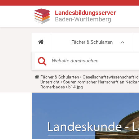
Landesbildungsserver
Baden-Württemberg
Fächer & Schularten
Y
Fächer & Schularten
Gesellschaftswissenschaftlic
o
Unterricht
Spuren römischer Herrschaft an Neckar
u
Römerbades
b14.jpg
a
r
e
h
e
r
e
: