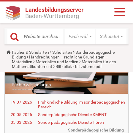
Landesbildungsserver
Baden-Württemberg
Fach wählen
Schulstufe wäh
Y
Fächer & Schularten
Schularten
Sonderpädagogische
o
Bildung
Handreichungen – rechtliche Grundlagen –
u
Materialien
Materialien und Medien
Materialien für den
a
Mathematikunterricht
Blitzblick
blitzsterne.pdf
r
e
h
e
r
e
:
19.07.2026
Frühkindliche Bildung im sonderpädagogischen
Bereich
20.05.2026
Sonderpädagogische Dienste KMENT
05.03.2026
Sonderpädagogische Dienste Hören
Sonderpädagogische Bildung