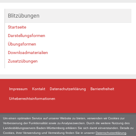
Blitzübungen
Startseite
Darstellungsformen
Übungsformen
Downloadmaterialien
Zusatzübungen
Impressum
Kontakt
Datenschutzerklärung
Barrierefreiheit
Urheberrechtsinformationen
Um einen optimalen Service auf unserer Website zu bieten, verwenden wir Cookies zur
Verbesserung der Funktionalität sowie zu Analysezwecken. Durch die weitere Nutzung des
Landesbildungsservers Baden-Württemberg erklären Sie sich damit einverstanden. Details zu
Cookies, ihrer Verwendung und Vermeidung finden Sie in unserer
Datenschutzerklärung
.