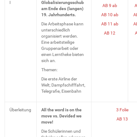
I
Globalisierungsschub
AB 9 ab
A
am Ende des (langen)
19. Jahrhunderts.
AB 10 ab
A
Die Arbeitsphase kann
AB 11 ab
A
unterschiedlich
AB 12
organisiert werden.
Eine arbeitsteilige
Gruppenarbeit oder
einen Lerntheke bieten
sich an.
Themen:
Die erste Airline der
Welt; Dampfschifffahrt,
Telegrafie, Eisenbahn
Überleitung
All the word is on the
3 Folie
move vs. Devided we
AB 13
move!
Die Schülerinnen und