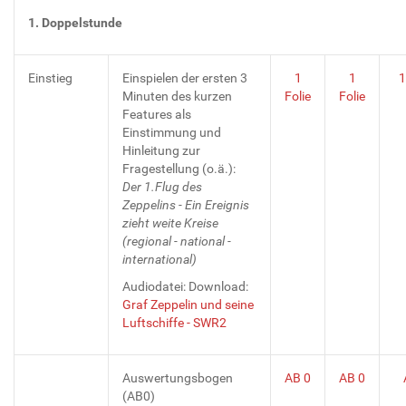
1. Doppelstunde
Einstieg
Einspielen der ersten 3
1
1
1
Minuten des kurzen
Folie
Folie
Features als
Einstimmung und
Hinleitung zur
Fragestellung (o.ä.):
Der 1.Flug des
Zeppelins - Ein Ereignis
zieht weite Kreise
(regional - national -
international)
Audiodatei: Download:
Graf Zeppelin und seine
Luftschiffe - SWR2
Auswertungsbogen
AB 0
AB 0
(AB0)