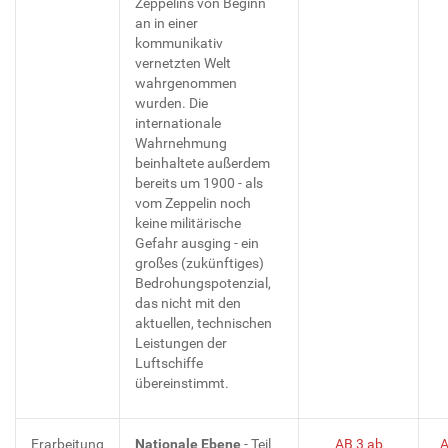
Zeppelins von Beginn
an in einer
kommunikativ
vernetzten Welt
wahrgenommen
wurden. Die
internationale
Wahrnehmung
beinhaltete außerdem
bereits um 1900 - als
vom Zeppelin noch
keine militärische
Gefahr ausging - ein
großes (zukünftiges)
Bedrohungspotenzial,
das nicht mit den
aktuellen, technischen
Leistungen der
Luftschiffe
übereinstimmt.
Erarbeitung
Nationale Ebene
- Teil
AB 3 ab
A