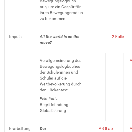
Bewegungslogbuch
aus, um ein Gespür für
ihren Bewegungsradius
zu bekommen.
Impuls
All the world is on the
2 Folie
move?
Verallgemeinerung des
A
Bewegungslogbuches
der Schülerinnen und
Schüler auf die
Weltbevölkerung durch
den Lückentext.
Fakultativ:
Begriffsfindung
Globalisierung
Erarbeitung
Der
AB 8 ab
A