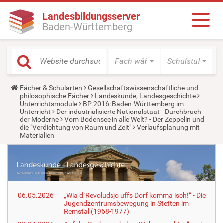
Landesbildungsserver
Baden-Württemberg
Fach wählen
Schulstufe wäh
Y
Fächer & Schularten
Gesellschaftswissenschaftliche und
o
philosophische Fächer
Landeskunde, Landesgeschichte
u
Unterrichtsmodule
BP 2016: Baden-Württemberg im
a
Unterricht
Der industrialisierte Nationalstaat - Durchbruch
r
der Moderne
Vom Bodensee in alle Welt? - Der Zeppelin und
e
die "Verdichtung von Raum und Zeit"
Verlaufsplanung mit
h
Materialien
e
r
e
:
06.05.2026
„Wia d´Revoludsjo uffs Dorf komma isch!“ - Die
Jugendzentrumsbewegung in Stetten im
Remstal (1968-1977)