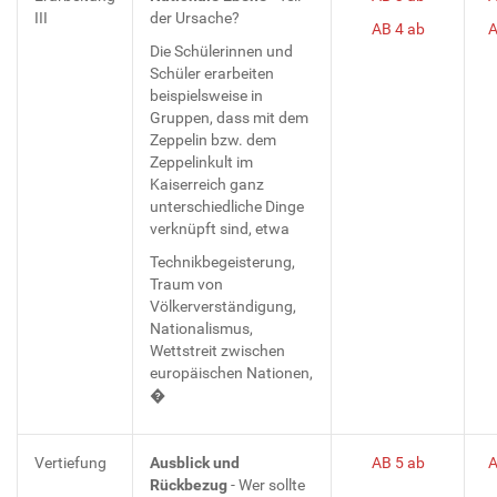
III
der Ursache?
AB 4 ab
A
Die Schülerinnen und
Schüler erarbeiten
beispielsweise in
Gruppen, dass mit dem
Zeppelin bzw. dem
Zeppelinkult im
Kaiserreich ganz
unterschiedliche Dinge
verknüpft sind, etwa
Technikbegeisterung,
Traum von
Völkerverständigung,
Nationalismus,
Wettstreit zwischen
europäischen Nationen,
�
Vertiefung
Ausblick und
AB 5 ab
A
Rückbezug
- Wer sollte