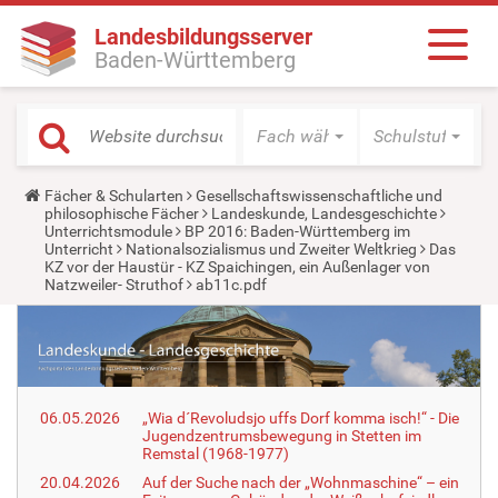
Landesbildungsserver
Baden-Württemberg
Fach wählen
Schulstufe wäh
Y
Fächer & Schularten
Gesellschaftswissenschaftliche und
o
philosophische Fächer
Landeskunde, Landesgeschichte
u
Unterrichtsmodule
BP 2016: Baden-Württemberg im
a
Unterricht
Nationalsozialismus und Zweiter Weltkrieg
Das
r
KZ vor der Haustür - KZ Spaichingen, ein Außenlager von
e
Natzweiler- Struthof
ab11c.pdf
h
e
r
e
:
06.05.2026
„Wia d´Revoludsjo uffs Dorf komma isch!“ - Die
Jugendzentrumsbewegung in Stetten im
Remstal (1968-1977)
20.04.2026
Auf der Suche nach der „Wohnmaschine“ – ein