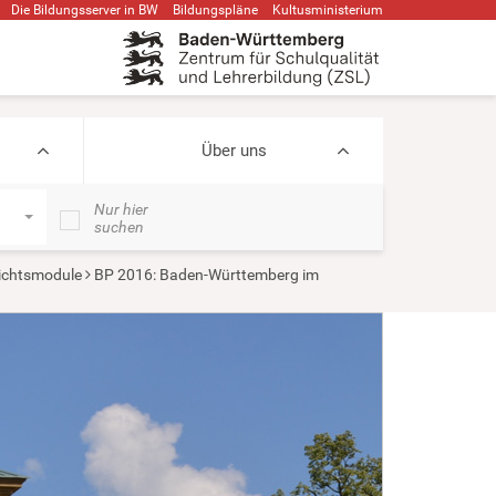
Die Bildungsserver in BW
Bildungspläne
Kultusministerium
Über uns
Nur hier
suchen
ichtsmodule
BP 2016: Baden-Württemberg im