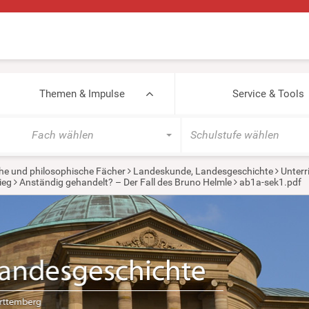
Themen & Impulse
Service & Tools
Fach wählen
Schulstufe wählen
he und philosophische Fächer
Landeskunde, Landesgeschichte
Unterr
ieg
Anständig gehandelt? – Der Fall des Bruno Helmle
ab1a-sek1.pdf