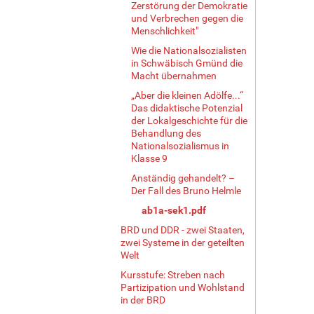
Zerstörung der Demokratie
und Verbrechen gegen die
Menschlichkeit"
Wie die Nationalsozialisten
in Schwäbisch Gmünd die
Macht übernahmen
„Aber die kleinen Adölfe...“
Das didaktische Potenzial
der Lokalgeschichte für die
Behandlung des
Nationalsozialismus in
Klasse 9
Anständig gehandelt? –
Der Fall des Bruno Helmle
ab1a-sek1.pdf
BRD und DDR - zwei Staaten,
zwei Systeme in der geteilten
Welt
Kursstufe: Streben nach
Partizipation und Wohlstand
in der BRD