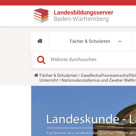
Landesbildungsserver
Baden-Württemberg
Fächer & Schularten
Y
Fächer & Schularten
Gesellschaftswissenschaftlic
o
Unterricht
Nationalsozialismus und Zweiter Weltkr
u
a
r
e
h
e
r
e
: