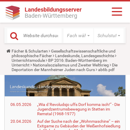
Landesbildungsserver
Baden-Württemberg
Fach wählen
Schulstufe wäh
Y
Fächer & Schularten
Gesellschaftswissenschaftliche und
o
philosophische Fächer
Landeskunde, Landesgeschichte
u
Unterrichtsmodule
BP 2016: Baden-Württemberg im
a
Unterricht
Nationalsozialismus und Zweiter Weltkrieg
Die
r
Deportation der Mannheimer Juden nach Gurs
ab6b.pdf
e
h
e
r
e
:
06.05.2026
„Wia d´Revoludsjo uffs Dorf komma isch!“ - Die
Jugendzentrumsbewegung in Stetten im
Remstal (1968-1977)
20.04.2026
Auf der Suche nach der „Wohnmaschine“ – ein
Exitgame zu Gebäuden der Weißenhofsiedlung