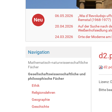
06.05.2026
„Wia d´Revoludsjo uf
Neu
Remstal (1968-1977)
20.04.2026
Auf der Suche nach d
Weißenhofsiedlung a
24.03.2026
Orte der Moderne am
Navigation
d2.
Mathematisch-naturwissenschaftliche
Fächer
d2.p
Gesellschaftswissenschaftliche und
philosophische Fächer
Lizenz: 
Ethik
Bitte be
Religionslehren
Geographie
Geschichte