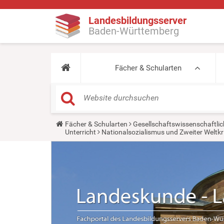
Landesbildungsserver
Baden-Württemberg
Fächer & Schularten
Y
Fächer & Schularten
Gesellschaftswissenschaftlic
o
Unterricht
Nationalsozialismus und Zweiter Weltkr
u
a
r
e
h
e
r
e
: