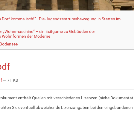
fs Dorf komma isch!“ - Die Jugendzentrumsbewegung in Stetten im
er „Wohnmaschine“ – ein Exitgame zu Gebäuden der
ls Wohnformen der Moderne
 Bodensee
pdf
df
— 71 KB
Dokument enthält Quellen mit verschiedenen Lizenzen (siehe Dokumentatio
achten Sie eventuell abweichende Lizenzangaben bei den eingebundenen 