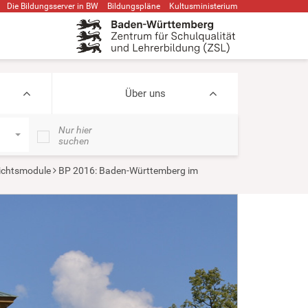
Die Bildungsserver in BW
Bildungspläne
Kultusministerium
Über uns
Nur hier
suchen
ichtsmodule
BP 2016: Baden-Württemberg im