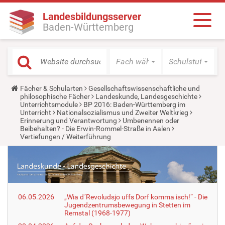
Landesbildungsserver
Baden-Württemberg
Fach wählen
Schulstufe wäh
Y
Fächer & Schularten
Gesellschaftswissenschaftliche und
o
philosophische Fächer
Landeskunde, Landesgeschichte
u
Unterrichtsmodule
BP 2016: Baden-Württemberg im
a
Unterricht
Nationalsozialismus und Zweiter Weltkrieg
r
Erinnerung und Verantwortung
Umbenennen oder
e
Beibehalten? - Die Erwin-Rommel-Straße in Aalen
h
Vertiefungen / Weiterführung
e
r
e
:
06.05.2026
„Wia d´Revoludsjo uffs Dorf komma isch!“ - Die
Jugendzentrumsbewegung in Stetten im
Remstal (1968-1977)