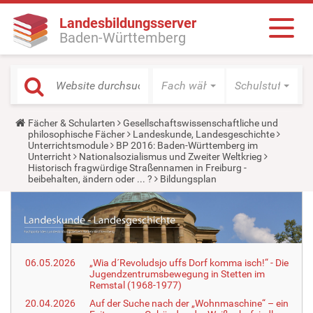
Landesbildungsserver
Baden-Württemberg
Fach wählen
Schulstufe wäh
Y
Fächer & Schularten
Gesellschaftswissenschaftliche und
o
philosophische Fächer
Landeskunde, Landesgeschichte
u
Unterrichtsmodule
BP 2016: Baden-Württemberg im
a
Unterricht
Nationalsozialismus und Zweiter Weltkrieg
r
Historisch fragwürdige Straßennamen in Freiburg -
e
beibehalten, ändern oder ... ?
Bildungsplan
h
e
r
e
:
06.05.2026
„Wia d´Revoludsjo uffs Dorf komma isch!“ - Die
Jugendzentrumsbewegung in Stetten im
Remstal (1968-1977)
20.04.2026
Auf der Suche nach der „Wohnmaschine“ – ein