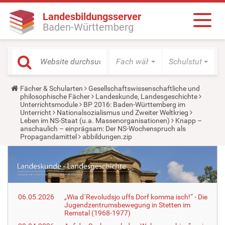
Landesbildungsserver
Baden-Württemberg
Fach wählen
Schulstufe wäh
Y
Fächer & Schularten
Gesellschaftswissenschaftliche und
o
philosophische Fächer
Landeskunde, Landesgeschichte
u
Unterrichtsmodule
BP 2016: Baden-Württemberg im
a
Unterricht
Nationalsozialismus und Zweiter Weltkrieg
r
Leben im NS-Staat (u.a. Massenorganisationen)
Knapp –
e
anschaulich – einprägsam: Der NS-Wochenspruch als
h
Propagandamittel
abbildungen.zip
e
r
e
:
06.05.2026
„Wia d´Revoludsjo uffs Dorf komma isch!“ - Die
Jugendzentrumsbewegung in Stetten im
Remstal (1968-1977)