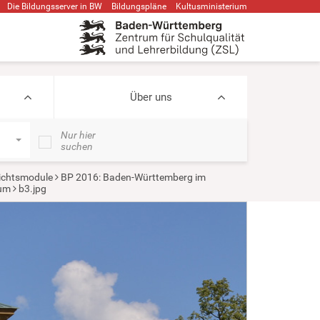
Die Bildungsserver in BW
Bildungspläne
Kultusministerium
Über uns
Nur hier
suchen
ichtsmodule
BP 2016: Baden-Württemberg im
bum
b3.jpg