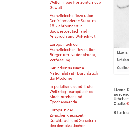
Welten, neue Horizonte, neue
Gewalt
Französische Revolution –
Der frühmoderne Staat im
18. Jahrhundert in
Südwestdeutschland -
Anspruch und Wirklichkeit
Europa nach der
Französischen Revolution -
Z
Lizenz:
Bürgertum, Nationalstaat,
e
Verfassung
Urheber
i
Der industrialisierte
Quelle:
g
Nationalstaat - Durchbruch
e
der Moderne
B
Imperialismus und Erster
i
Lizenz: 
Weltkrieg - europäisches
l
ausgen
Machtstreben und
d
Urheber:
Epochenwende
Quelle:
©
i
Europa in der
n
Bitte be
Zwischenkriegszeit -
v
Durchbruch und Scheitern
o
des demokratischen
l