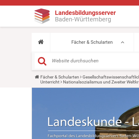
Landesbildungsserver
Baden-Württemberg
Fächer & Schularten
Y
Fächer & Schularten
Gesellschaftswissenschaftlic
o
Unterricht
Nationalsozialismus und Zweiter Weltkr
u
a
r
e
h
e
r
e
: