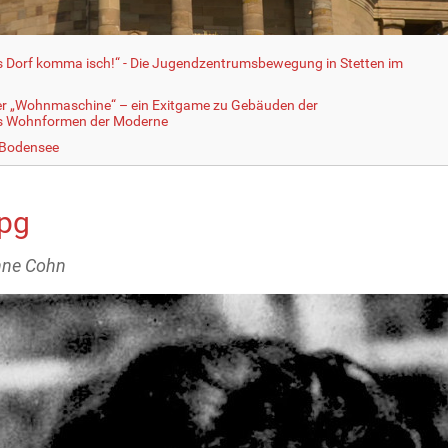
fs Dorf komma isch!“ - Die Jugendzentrumsbewegung in Stetten im
er „Wohnmaschine“ – ein Exitgame zu Gebäuden der
ls Wohnformen der Moderne
 Bodensee
jpg
nne Cohn