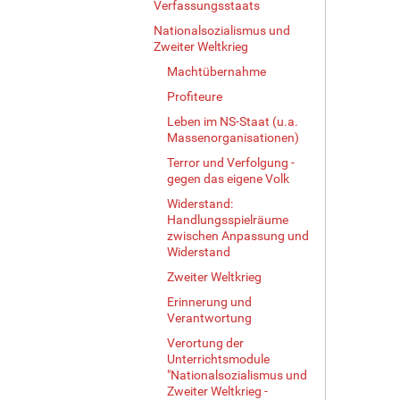
Verfassungsstaats
l
Nationalsozialismus und
e
Zweiter Weltkrieg
r
G
Machtübernahme
r
Profiteure
ö
ß
Leben im NS-Staat (u.a.
Massenorganisationen)
e
…
Terror und Verfolgung -
gegen das eigene Volk
Widerstand:
Handlungsspielräume
zwischen Anpassung und
Widerstand
Zweiter Weltkrieg
Erinnerung und
Verantwortung
Verortung der
Unterrichtsmodule
"Nationalsozialismus und
Zweiter Weltkrieg -