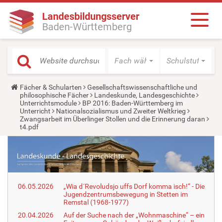
Landesbildungsserver
Baden-Württemberg
Fach wählen
Schulstufe wäh
Y
Fächer & Schularten
Gesellschaftswissenschaftliche und
o
philosophische Fächer
Landeskunde, Landesgeschichte
u
Unterrichtsmodule
BP 2016: Baden-Württemberg im
a
Unterricht
Nationalsozialismus und Zweiter Weltkrieg
r
Zwangsarbeit im Überlinger Stollen und die Erinnerung daran
e
t4.pdf
h
e
r
e
:
06.05.2026
„Wia d´Revoludsjo uffs Dorf komma isch!“ - Die
Jugendzentrumsbewegung in Stetten im
Remstal (1968-1977)
20.04.2026
Auf der Suche nach der „Wohnmaschine“ – ein