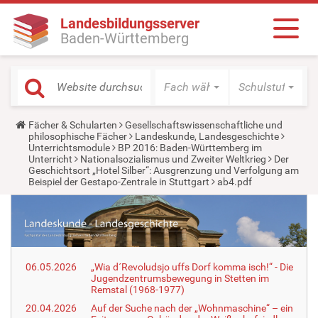
Landesbildungsserver
Baden-Württemberg
Fach wählen
Schulstufe wäh
Y
Fächer & Schularten
Gesellschaftswissenschaftliche und
o
philosophische Fächer
Landeskunde, Landesgeschichte
u
Unterrichtsmodule
BP 2016: Baden-Württemberg im
a
Unterricht
Nationalsozialismus und Zweiter Weltkrieg
Der
r
Geschichtsort „Hotel Silber“: Ausgrenzung und Verfolgung am
e
Beispiel der Gestapo-Zentrale in Stuttgart
ab4.pdf
h
e
r
e
:
06.05.2026
„Wia d´Revoludsjo uffs Dorf komma isch!“ - Die
Jugendzentrumsbewegung in Stetten im
Remstal (1968-1977)
20.04.2026
Auf der Suche nach der „Wohnmaschine“ – ein