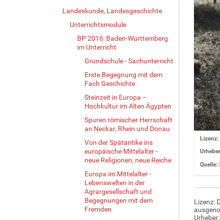
Landeskunde, Landesgeschichte
Unterrichtsmodule
BP 2016: Baden-Württemberg
im Unterricht
Grundschule - Sachunterricht
Erste Begegnung mit dem
Fach Geschichte
Steinzeit in Europa –
Hochkultur im Alten Ägypten
Spuren römischer Herrschaft
an Neckar, Rhein und Donau
Z
Lizenz:
Von der Spätantike ins
e
europäische Mittelalter -
Urheber
i
neue Religionen, neue Reiche
Quelle:
g
Europa im Mittelalter -
e
Lebenswelten in der
B
Agrargesellschaft und
i
Begegnungen mit dem
Lizenz: 
l
Fremden
ausgen
d
Urheber: