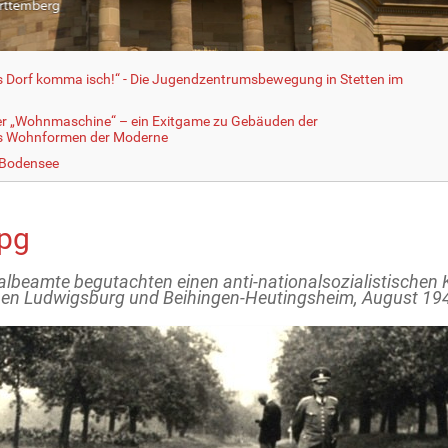
fs Dorf komma isch!“ - Die Jugendzentrumsbewegung in Stetten im
er „Wohnmaschine“ – ein Exitgame zu Gebäuden der
ls Wohnformen der Moderne
 Bodensee
jpg
albeamte begutachten einen anti-nationalsozialistischen 
en Ludwigsburg und Beihingen-Heutingsheim, August 19