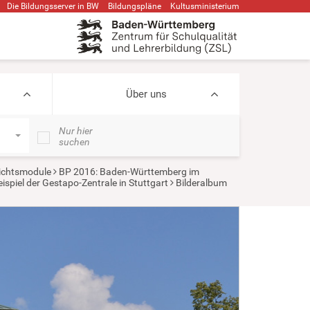
Die Bildungsserver in BW
Bildungspläne
Kultusministerium
Über uns
Nur hier
suchen
ichtsmodule
BP 2016: Baden-Württemberg im
spiel der Gestapo-Zentrale in Stuttgart
Bilderalbum