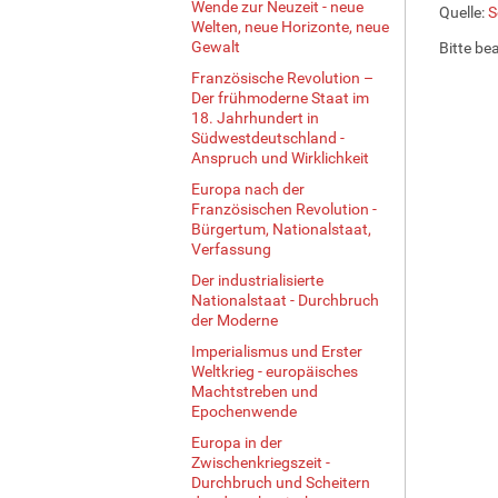
Wende zur Neuzeit - neue
Quelle:
S
i
Welten, neue Horizonte, neue
n
Gewalt
Bitte be
v
Französische Revolution –
o
Der frühmoderne Staat im
l
18. Jahrhundert in
l
Südwestdeutschland -
e
Anspruch und Wirklichkeit
r
Europa nach der
G
Französischen Revolution -
r
Bürgertum, Nationalstaat,
ö
Verfassung
ß
Der industrialisierte
e
Nationalstaat - Durchbruch
…
der Moderne
Imperialismus und Erster
Weltkrieg - europäisches
Machtstreben und
Epochenwende
Europa in der
Zwischenkriegszeit -
Durchbruch und Scheitern