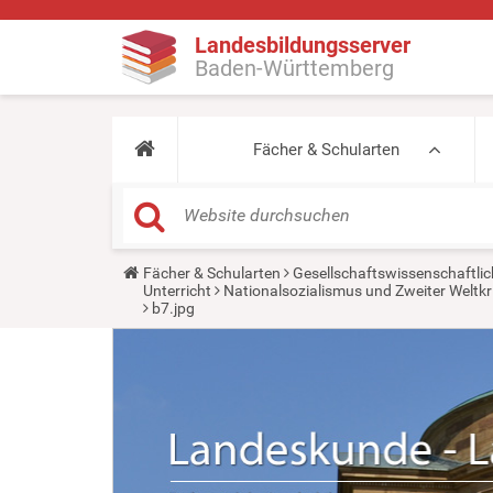
Landesbildungsserver
Baden-Württemberg
Fächer & Schularten
Y
Fächer & Schularten
Gesellschaftswissenschaftlic
o
Unterricht
Nationalsozialismus und Zweiter Weltkr
u
b7.jpg
a
r
e
h
e
r
e
: