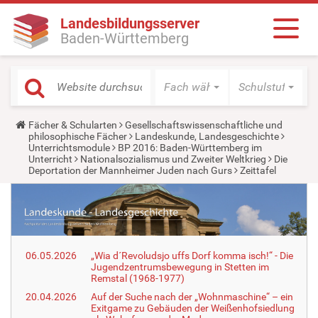
Landesbildungsserver
Baden-Württemberg
Fach wählen
Schulstufe wäh
Y
Fächer & Schularten
Gesellschaftswissenschaftliche und
o
philosophische Fächer
Landeskunde, Landesgeschichte
u
Unterrichtsmodule
BP 2016: Baden-Württemberg im
a
Unterricht
Nationalsozialismus und Zweiter Weltkrieg
Die
r
Deportation der Mannheimer Juden nach Gurs
Zeittafel
e
h
e
r
e
:
06.05.2026
„Wia d´Revoludsjo uffs Dorf komma isch!“ - Die
Jugendzentrumsbewegung in Stetten im
Remstal (1968-1977)
20.04.2026
Auf der Suche nach der „Wohnmaschine“ – ein
Exitgame zu Gebäuden der Weißenhofsiedlung