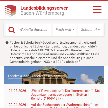
Landesbildungsserver
Baden-Württemberg
Fach wählen
Schulstufe wäh
Y
Fächer & Schularten
Gesellschaftswissenschaftliche und
o
philosophische Fächer
Landeskunde, Landesgeschichte
u
Unterrichtsmodule
BP 2016: Baden-Württemberg im
a
Unterricht
Nationalsozialismus und Zweiter Weltkrieg
Eine
r
hohenzollerische Kleinstadt und die Schoah: Die jüdische
e
Gemeinde Haigerloch 1933 bis 1942
ab4b.pdf
h
e
r
e
:
06.05.2026
„Wia d´Revoludsjo uffs Dorf komma isch!“ - Die
Jugendzentrumsbewegung in Stetten im
Remstal (1968-1977)
20.04.2026
Auf der Suche nach der „Wohnmaschine“ – ein