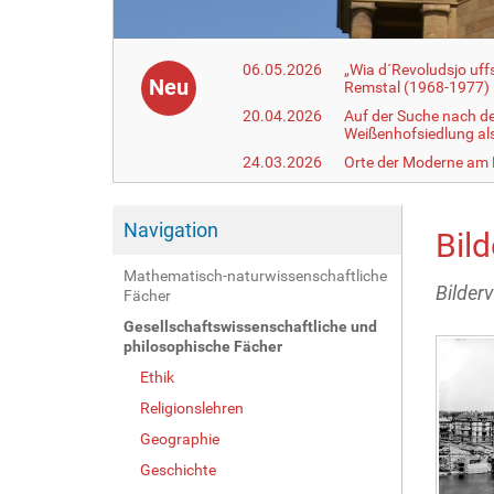
06.05.2026
„Wia d´Revoludsjo uf
Neu
Remstal (1968-1977)
20.04.2026
Auf der Suche nach d
Weißenhofsiedlung a
24.03.2026
Orte der Moderne am
Navigation
Bil
Mathematisch-naturwissenschaftliche
Bilder
Fächer
Gesellschaftswissenschaftliche und
A
philosophische Fächer
r
t
Ethik
i
k
Religionslehren
e
l
Geographie
a
Geschichte
k
t