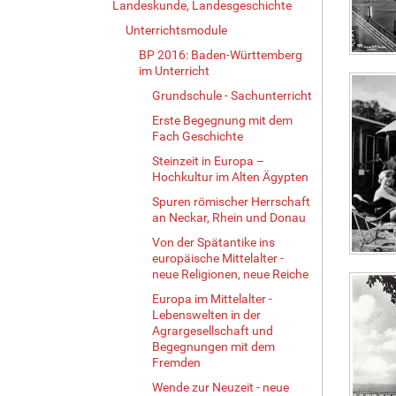
Landeskunde, Landesgeschichte
i
o
Unterrichtsmodule
n
e
BP 2016: Baden-Württemberg
n
im Unterricht
Grundschule - Sachunterricht
Erste Begegnung mit dem
Fach Geschichte
Steinzeit in Europa –
Hochkultur im Alten Ägypten
Spuren römischer Herrschaft
an Neckar, Rhein und Donau
Von der Spätantike ins
europäische Mittelalter -
neue Religionen, neue Reiche
Europa im Mittelalter -
Lebenswelten in der
Agrargesellschaft und
Begegnungen mit dem
Fremden
Wende zur Neuzeit - neue