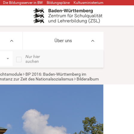
Die Bildungsserver in BW
Bildungspläne
Kultusministerium
Über uns
Nur hier
suchen
ichtsmodule
BP 2016: Baden-Württemberg im
onstanz zur Zeit des Nationalsozialismus
Bilderalbum