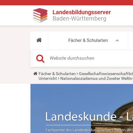
Landesbildungsserver
Baden-Württemberg
Fächer & Schularten
Y
Fächer & Schularten
Gesellschaftswissenschaftlic
o
Unterricht
Nationalsozialismus und Zweiter Weltkr
u
a
r
e
h
e
r
e
: