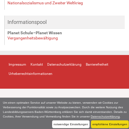
Nationalsozialismus und Zweiter Weltkrieg
Informationspool
Planet Schule–Planet Wissen
Vergangenheitsbewältigung
Impressum
Kontakt
Datenschutzerklärung
Barrierefreiheit
Urheberrechtsinformationen
Um einen optimalen Service auf unserer Website zu bieten, verwenden wir Cookies zur
Verbesserung der Funktionalität sowie zu Analysezwecken. Durch die weitere Nutzung des
Landesbildungsservers Baden-Württemberg erklären Sie sich damit einverstanden. Details zu
Cookies, ihrer Verwendung und Vermeidung finden Sie in unserer
Datenschutzerklärung
.
notwendige Einstellungen
empfohlene Einstellungen