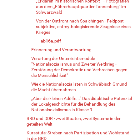
„Erklären im historischen Kontext“ – Fotografien
aus dem „Führerhauptquartier Tannenberg“ im
Schwarzwald
Von der Ostfront nach Spaichingen - Feldpost
subjektive, entmythologisierende Zeugnisse eines
Krieges
ab16a.pdf
Erinnerung und Verantwortung
Verortung der Unterrichtsmodule
"Nationalsozialismus und Zweiter Weltkrieg -
Zerstörung der Demokratie und Verbrechen gegen
die Menschlichkeit"
Wie die Nationalsozialisten in Schwäbisch Gmünd
die Macht übernahmen
„Aber die kleinen Adölfe...“ Das didaktische Potenzial
der Lokalgeschichte für die Behandlung des
Nationalsozialismus in Klasse 9
BRD und DDR - zwei Staaten, zwei Systeme in der
geteilten Welt
Kursstufe: Streben nach Partizipation und Wohlstand
in der BRD