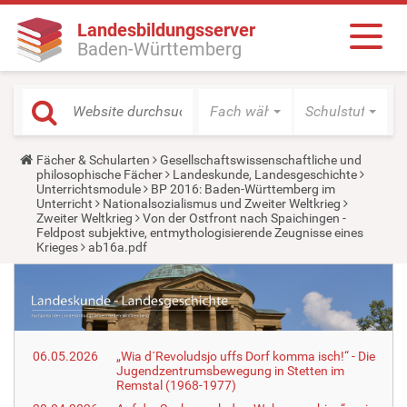
Landesbildungsserver
Baden-Württemberg
Fach wählen
Schulstufe wäh
Y
Fächer & Schularten
Gesellschaftswissenschaftliche und
o
philosophische Fächer
Landeskunde, Landesgeschichte
u
Unterrichtsmodule
BP 2016: Baden-Württemberg im
a
Unterricht
Nationalsozialismus und Zweiter Weltkrieg
r
Zweiter Weltkrieg
Von der Ostfront nach Spaichingen -
e
Feldpost subjektive, entmythologisierende Zeugnisse eines
h
Krieges
ab16a.pdf
e
r
e
:
06.05.2026
„Wia d´Revoludsjo uffs Dorf komma isch!“ - Die
Jugendzentrumsbewegung in Stetten im
Remstal (1968-1977)