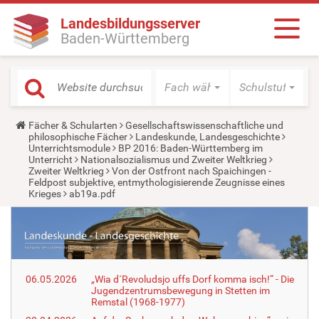
Landesbildungsserver
Baden-Württemberg
Fach wählen
Schulstufe wäh
Y
Fächer & Schularten
Gesellschaftswissenschaftliche und
o
philosophische Fächer
Landeskunde, Landesgeschichte
u
Unterrichtsmodule
BP 2016: Baden-Württemberg im
a
Unterricht
Nationalsozialismus und Zweiter Weltkrieg
r
Zweiter Weltkrieg
Von der Ostfront nach Spaichingen -
e
Feldpost subjektive, entmythologisierende Zeugnisse eines
h
Krieges
ab19a.pdf
e
r
e
:
06.05.2026
„Wia d´Revoludsjo uffs Dorf komma isch!“ - Die
Jugendzentrumsbewegung in Stetten im
Remstal (1968-1977)