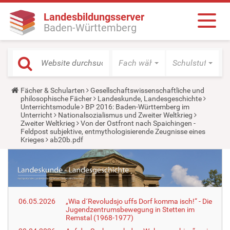
Landesbildungsserver
Baden-Württemberg
Fach wählen
Schulstufe wäh
Y
Fächer & Schularten
Gesellschaftswissenschaftliche und
o
philosophische Fächer
Landeskunde, Landesgeschichte
u
Unterrichtsmodule
BP 2016: Baden-Württemberg im
a
Unterricht
Nationalsozialismus und Zweiter Weltkrieg
r
Zweiter Weltkrieg
Von der Ostfront nach Spaichingen -
e
Feldpost subjektive, entmythologisierende Zeugnisse eines
h
Krieges
ab20b.pdf
e
r
e
:
06.05.2026
„Wia d´Revoludsjo uffs Dorf komma isch!“ - Die
Jugendzentrumsbewegung in Stetten im
Remstal (1968-1977)