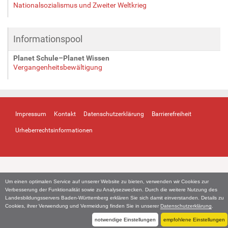
Nationalsozialismus und Zweiter Weltkrieg
Informationspool
Planet Schule–Planet Wissen
Vergangenheitsbewältigung
Impressum
Kontakt
Datenschutzerklärung
Barrierefreiheit
Urheberrechtsinformationen
Um einen optimalen Service auf unserer Website zu bieten, verwenden wir Cookies zur
Verbesserung der Funktionalität sowie zu Analysezwecken. Durch die weitere Nutzung des
Landesbildungsservers Baden-Württemberg erklären Sie sich damit einverstanden. Details zu
Cookies, ihrer Verwendung und Vermeidung finden Sie in unserer
Datenschutzerklärung
.
notwendige Einstellungen
empfohlene Einstellungen