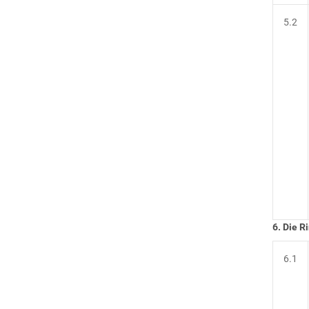
5.2
6. Die R
6.1