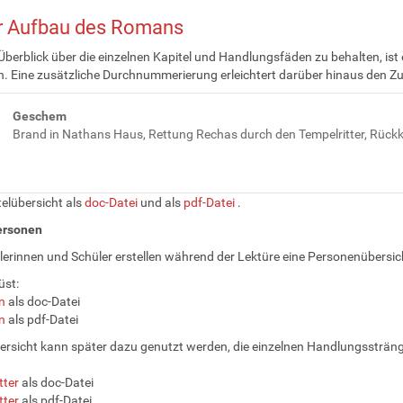
er Aufbau des Romans
berblick über die einzelnen Kapitel und Handlungsfäden zu behalten, ist e
n. Eine zusätzliche Durchnummerierung erleichtert darüber hinaus den Zug
Geschem
Brand in Nathans Haus, Rettung Rechas durch den Tempelritter, Rückk
telübersicht als
doc-Datei
und als
pdf-Datei
.
ersonen
lerinnen und Schüler erstellen während der Lektüre eine Personenübersic
üst:
n
als doc-Datei
n
als pdf-Datei
ersicht kann später dazu genutzt werden, die einzelnen Handlungssträng
tter
als doc-Datei
tter
als pdf-Datei