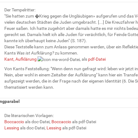
Der Tempelritter:
"Sie hatten zum �Krieg gegen die Ungläubigen» aufgerufen und das Vol
vielen deutschen Städten die Juden umgebracht. [...] Die Kreuzfahre
Feuer saßen. Ich hatte zugehört aber damals hatte es mir nichts bedeut
gerecht sei. Damals hielt ich alle Juden für verächtlich, für Feinde G
kannte ich überhaupt keine Juden" (S. 187).
Diese Textstelle kann zum Anlass genommen werden, über ein Reflekti
Kants
Was ist Aufklärung?
zu kommen.
Kant, Aufklärung
, als
pdf-Datei
Von Kants Feststellung: "Wenn denn nun gefragt wird: leben wir jetzt in
Nein, aber wohl in einem Zeitalter der Aufklärung" kann hier ein Trans
aufgezeigt werden, die in der Frage nach der eigenen Identität (6. Die 
thematisiert werden kann.
ingparabel
Die literarischen Vorlagen:
Boccaccio
als doc-Datei,
Boccaccio
als pdf-Datei
Lessing
als doc-Datei,
Lessing
als pdf-Datei