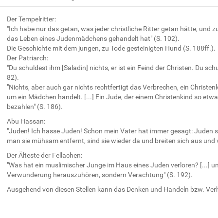
Der Tempelritter:
"Ich habe nur das getan, was jeder christliche Ritter getan hätte, und 
das Leben eines Judenmädchens gehandelt hat" (S. 102).
Die Geschichte mit dem jungen, zu Tode gesteinigten Hund (S. 188ff.).
Der Patriarch:
"Du schuldest ihm [Saladin] nichts, er ist ein Feind der Christen. Du s
82).
"Nichts, aber auch gar nichts rechtfertigt das Verbrechen, ein Christen
um ein Mädchen handelt. [...] Ein Jude, der einem Christenkind so et
bezahlen" (S. 186).
Abu Hassan:
"Juden! Ich hasse Juden! Schon mein Vater hat immer gesagt: Juden s
man sie mühsam entfernt, sind sie wieder da und breiten sich aus und v
Der Älteste der Fellachen:
"Was hat ein muslimischer Junge im Haus eines Juden verloren? [...] un
Verwunderung herauszuhören, sondern Verachtung" (S. 192).
Ausgehend von diesen Stellen kann das Denken und Handeln bzw. Verh