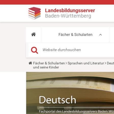
Landesbildungsserver
Baden-Württemberg
Fächer & Schularten
Y
Fächer & Schularten
Sprachen und Literatur
Deu
o
und seine Kinder
u
a
r
e
h
e
r
e
: