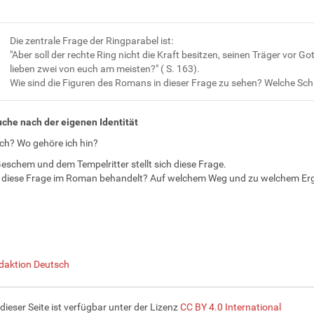
Die zentrale Frage der Ringparabel ist:
"Aber soll der rechte Ring nicht die Kraft besitzen, seinen Träger vo
lieben zwei von euch am meisten?" ( S. 163).
Wie sind die Figuren des Romans in dieser Frage zu sehen? Welche Sch
uche nach der eigenen Identität
ich? Wo gehöre ich hin?
eschem und dem Tempelritter stellt sich diese Frage.
 diese Frage im Roman behandelt? Auf welchem Weg und zu welchem Ergeb
daktion Deutsch
 dieser Seite ist verfügbar unter der Lizenz
CC BY 4.0 International