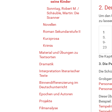
seine Kinder
2. D
Sonntag, Robert M. /
Schäuble, Martin: Die
Um den Ü
Scanner
zu lasse
Novellen
Roman Sekundarstufe II
1
S.
Kurzprosa
9-
Krimis
23
Material und Übungen zu
Die Kapi
Textsorten
3. Die P
Dramatik
Interpretation literarischer
Die Schü
Texte
Grobger
Binnendifferenzierung im
Persone
Deutschunterricht
Persone
Epochen und Autoren
Diese Üb
Projekte
Beispiel:
Tempelri
Filmanalyse
Tempelri