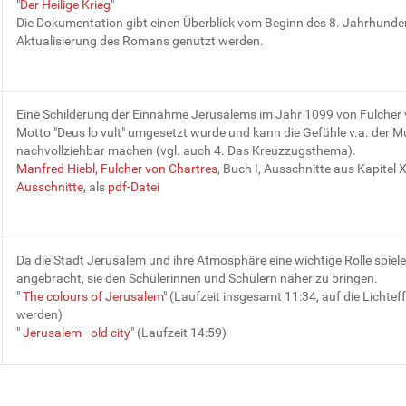
"Der Heilige Krieg"
Die Dokumentation gibt einen Überblick vom Beginn des 8. Jahrhunderts
Aktualisierung des Romans genutzt werden.
Eine Schilderung der Einnahme Jerusalems im Jahr 1099 von Fulcher v
Motto "Deus lo vult" umgesetzt wurde und kann die Gefühle v.a. der 
nachvollziehbar machen (vgl. auch 4. Das Kreuzzugsthema).
Manfred Hiebl, Fulcher von Chartres
, Buch I, Ausschnitte aus Kapitel 
Ausschnitte
, als
pdf-Datei
Da die Stadt Jerusalem und ihre Atmosphäre eine wichtige Rolle spielen (v
angebracht, sie den Schülerinnen und Schülern näher zu bringen.
"
The colours of Jerusalem
" (Laufzeit insgesamt 11:34, auf die Lichteff
werden)
"
Jerusalem - old city
" (Laufzeit 14:59)