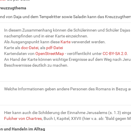
Kreuzzugthema
d von Daja und dem Tempelritter sowie Saladin kann das Kreuzzugthem
In diesem Zusammenhang können die Schülerinnen und Schüler Daja
nachempfinden und in einer Karte einzeichnen.
Als Ausgangspunkt kann diese
Karte
verwendet werden.
Karte als
doc-Datei
, als
pdf-Datei
Kartendaten von
OpenStreetMap
- veröffentlicht unter
CC-BY-SA 2.0
.
An Hand der Karte können wichtige Ereignisse auf dem Weg nach Jer
Beschwernisse deutlich zu machen.
Welche Informationen geben andere Personen des Romans in Bezug a
Hier kann auch die Schilderung der Einnahme Jerusalems (s. 1.3) eing
Fulcher von Chartres
, Buch I, Kapitel, XXVII (hier v.a. ab: "Bald gegen M
n und Handeln im Alltag