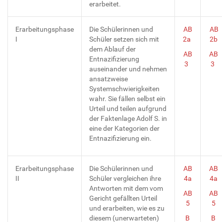
erarbeitet.
Erarbeitungsphase
Die Schülerinnen und
AB
AB
I
Schüler setzen sich mit
2a
2b
dem Ablauf der
AB
AB
Entnazifizierung
3
3
auseinander und nehmen
ansatzweise
Systemschwierigkeiten
wahr. Sie fällen selbst ein
Urteil und teilen aufgrund
der Faktenlage Adolf S. in
eine der Kategorien der
Entnazifizierung ein.
Erarbeitungsphase
Die Schülerinnen und
AB
AB
II
Schüler vergleichen ihre
4a
4a
Antworten mit dem vom
AB
AB
Gericht gefällten Urteil
5
5
und erarbeiten, wie es zu
diesem (unerwarteten)
B
B