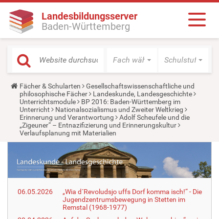
Landesbildungsserver
Baden-Württemberg
Fach wählen
Schulstufe wäh
Y
Fächer & Schularten
Gesellschaftswissenschaftliche und
o
philosophische Fächer
Landeskunde, Landesgeschichte
u
Unterrichtsmodule
BP 2016: Baden-Württemberg im
a
Unterricht
Nationalsozialismus und Zweiter Weltkrieg
r
Erinnerung und Verantwortung
Adolf Scheufele und die
e
„Zigeuner“ – Entnazifizierung und Erinnerungskultur
h
Verlaufsplanung mit Materialien
e
r
e
:
06.05.2026
„Wia d´Revoludsjo uffs Dorf komma isch!“ - Die
Jugendzentrumsbewegung in Stetten im
Remstal (1968-1977)