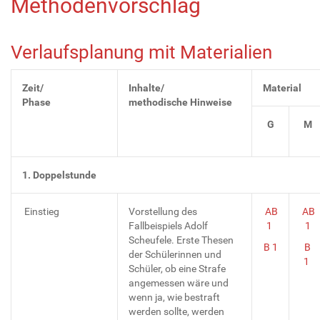
Methodenvorschlag
Verlaufsplanung mit Materialien
Zeit/
Inhalte/
Material
Phase
methodische Hinweise
G
M
1. Doppelstunde
Einstieg
Vorstellung des
AB
AB
Fallbeispiels Adolf
1
1
Scheufele. Erste Thesen
B 1
B
der Schülerinnen und
1
Schüler, ob eine Strafe
angemessen wäre und
wenn ja, wie bestraft
werden sollte, werden