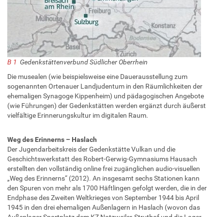
B 1
Gedenkstättenverbund Südlicher Oberrhein
Die musealen (wie beispielsweise eine Dauerausstellung zum
sogenannten Ortenauer Landjudentum in den Räumlichkeiten der
ehemaligen Synagoge Kippenheim) und pädagogischen Angebote
(wie Führungen) der Gedenkstätten werden ergänzt durch äußerst
vielfältige Erinnerungskultur im digitalen Raum.
Weg des Erinnerns – Haslach
Der Jugendarbeitskreis der Gedenkstätte Vulkan und die
Geschichtswerkstatt des Robert-Gerwig-Gymnasiums Hausach
erstellten den vollständig online frei zugänglichen audio-visuellen
„Weg des Erinnerns“ (2012). An insgesamt sechs Stationen kann
den Spuren von mehr als 1700 Häftlingen gefolgt werden, die in der
Endphase des Zweiten Weltkrieges von September 1944 bis April
1945 in den drei ehemaligen Außenlagern in Haslach (wovon das
Außenlager Sportplatz dem KZ Natzweiler-Struthof und die Lager