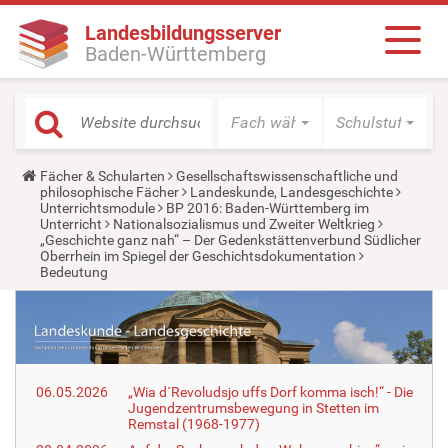
Landesbildungsserver
Baden-Württemberg
Fach wählen
Schulstufe wäh
Y
Fächer & Schularten
Gesellschaftswissenschaftliche und
o
philosophische Fächer
Landeskunde, Landesgeschichte
u
Unterrichtsmodule
BP 2016: Baden-Württemberg im
a
Unterricht
Nationalsozialismus und Zweiter Weltkrieg
r
„Geschichte ganz nah“ – Der Gedenkstättenverbund Südlicher
e
Oberrhein im Spiegel der Geschichtsdokumentation
h
Bedeutung
e
r
e
:
06.05.2026
„Wia d´Revoludsjo uffs Dorf komma isch!“ - Die
Jugendzentrumsbewegung in Stetten im
Remstal (1968-1977)