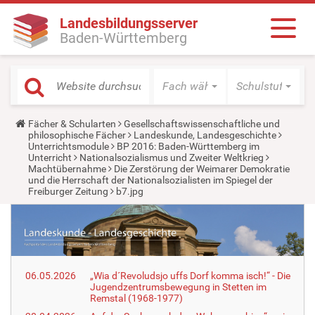
Landesbildungsserver
Baden-Württemberg
Fach wählen
Schulstufe wäh
Y
Fächer & Schularten
Gesellschaftswissenschaftliche und
o
philosophische Fächer
Landeskunde, Landesgeschichte
u
Unterrichtsmodule
BP 2016: Baden-Württemberg im
a
Unterricht
Nationalsozialismus und Zweiter Weltkrieg
r
Machtübernahme
Die Zerstörung der Weimarer Demokratie
e
und die Herrschaft der Nationalsozialisten im Spiegel der
h
Freiburger Zeitung
b7.jpg
e
r
e
:
06.05.2026
„Wia d´Revoludsjo uffs Dorf komma isch!“ - Die
Jugendzentrumsbewegung in Stetten im
Remstal (1968-1977)