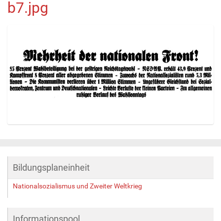
b7.jpg
Z
e
i
g
Bildungsplaneinheit
e
B
Nationalsozialismus und Zweiter Weltkrieg
i
l
d
Informationspool
i