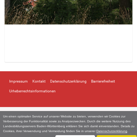
Z
e
i
Impressum
Kontakt
Datenschutzerklärung
Barrierefreiheit
g
e
Urheberrechtsinformationen
B
i
l
d
Um einen optimalen Service auf unserer Website zu bieten, verwenden wir Cookies zur
i
Verbesserung der Funktionalität sowie zu Analysezwecken. Durch die weitere Nutzung des
n
Landesbildungsservers Baden-Württemberg erklären Sie sich damit einverstanden. Details zu
Cookies, ihrer Verwendung und Vermeidung finden Sie in unserer
Datenschutzerklärung
.
v