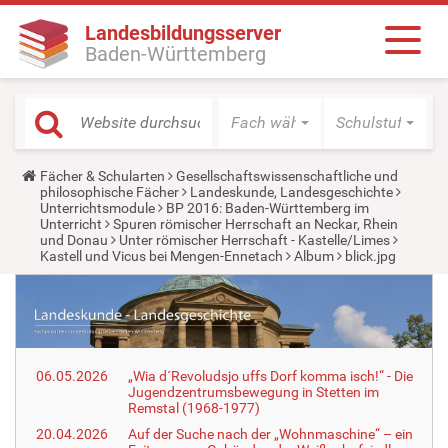
Landesbildungsserver
Baden-Württemberg
Fach wählen
Schulstufe wäh
Y
Fächer & Schularten
Gesellschaftswissenschaftliche und
o
philosophische Fächer
Landeskunde, Landesgeschichte
u
Unterrichtsmodule
BP 2016: Baden-Württemberg im
a
Unterricht
Spuren römischer Herrschaft an Neckar, Rhein
r
und Donau
Unter römischer Herrschaft - Kastelle/Limes
e
Kastell und Vicus bei Mengen-Ennetach
Album
blick.jpg
h
e
r
e
:
06.05.2026
„Wia d´Revoludsjo uffs Dorf komma isch!“ - Die
Jugendzentrumsbewegung in Stetten im
Remstal (1968-1977)
20.04.2026
Auf der Suche nach der „Wohnmaschine“ – ein