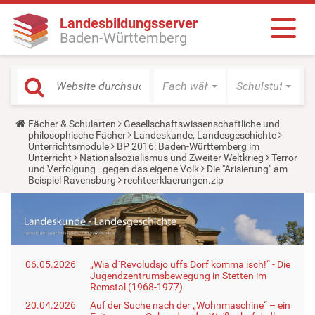
Landesbildungsserver
Baden-Württemberg
Fach wählen
Schulstufe wäh
Y
Fächer & Schularten
Gesellschaftswissenschaftliche und
o
philosophische Fächer
Landeskunde, Landesgeschichte
u
Unterrichtsmodule
BP 2016: Baden-Württemberg im
a
Unterricht
Nationalsozialismus und Zweiter Weltkrieg
Terror
r
und Verfolgung - gegen das eigene Volk
Die "Arisierung" am
e
Beispiel Ravensburg
rechteerklaerungen.zip
h
e
r
e
:
06.05.2026
„Wia d´Revoludsjo uffs Dorf komma isch!“ - Die
Jugendzentrumsbewegung in Stetten im
Remstal (1968-1977)
20.04.2026
Auf der Suche nach der „Wohnmaschine“ – ein