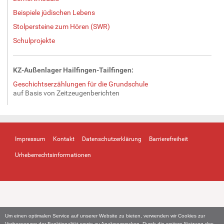
Beispiele jüdischen Lebens
Stolpersteine zum Hören (SWR)
Schulprojekte
KZ-Außenlager Hailfingen-Tailfingen:
Geschichtserzählungen für die Grundschule
auf Basis von Zeitzeugenberichten
Impressum
Kontakt
Datenschutzerklärung
Barrierefreiheit
Urheberrechtsinformationen
Um einen optimalen Service auf unserer Website zu bieten, verwenden wir Cookies zur
Verbesserung der Funktionalität sowie zu Analysezwecken. Durch die weitere Nutzung des