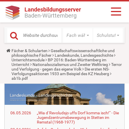
Landesbildungsserver
Baden-Württemberg
Fach wählen
Schulstufe wäh
Y
Fächer & Schularten
Gesellschaftswissenschaftliche und
o
philosophische Fächer
Landeskunde, Landesgeschichte
u
Unterrichtsmodule
BP 2016: Baden-Württemberg im
a
Unterricht
Nationalsozialismus und Zweiter Weltkrieg
Terror
r
und Verfolgung - gegen das eigene Volk
Die ersten NS-
e
Verfolgungsaktionen 1933 am Beispiel des KZ Heuberg
h
ab1b.pdf
e
r
e
:
06.05.2026
„Wia d´Revoludsjo uffs Dorf komma isch!“ - Die
Jugendzentrumsbewegung in Stetten im
Remstal (1968-1977)