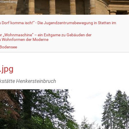
fs Dorf komma isch!“ - Die Jugendzentrumsbewegung in Stetten im
er „Wohnmaschine“ – ein Exitgame zu Gebäuden der
ls Wohnformen der Moderne
 Bodensee
.jpg
stätte Henkersteinbruch