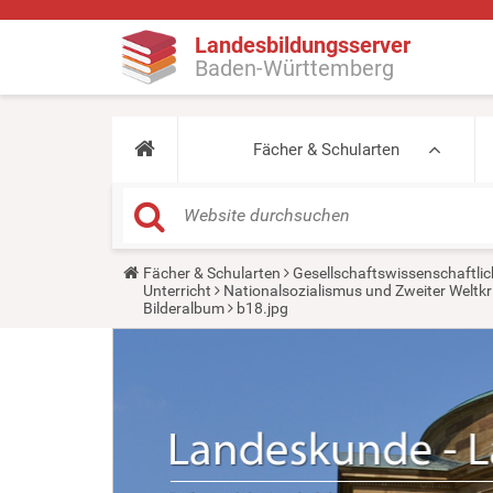
Landesbildungsserver
Baden-Württemberg
Fächer & Schularten
Y
Fächer & Schularten
Gesellschaftswissenschaftlic
o
Unterricht
Nationalsozialismus und Zweiter Weltkr
u
Bilderalbum
b18.jpg
a
r
e
h
e
r
e
: