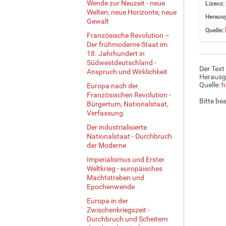
Wende zur Neuzeit - neue
Z
Lizenz:
Welten, neue Horizonte, neue
e
Herausg
Gewalt
i
Quelle:
g
Französische Revolution –
e
Der frühmoderne Staat im
18. Jahrhundert in
B
Südwestdeutschland -
i
Der Text
Anspruch und Wirklichkeit
l
Herausg
d
Quelle:
h
Europa nach der
i
Französischen Revolution -
Bitte be
Bürgertum, Nationalstaat,
n
Verfassung
v
o
Der industrialisierte
l
Nationalstaat - Durchbruch
l
der Moderne
e
Imperialismus und Erster
r
Weltkrieg - europäisches
G
Machtstreben und
r
Epochenwende
ö
Europa in der
ß
Zwischenkriegszeit -
e
Durchbruch und Scheitern
…