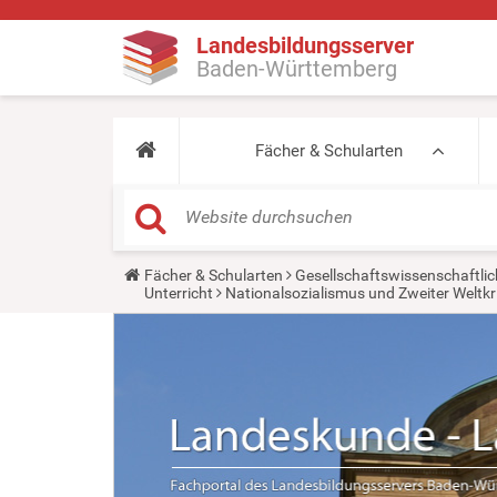
Landesbildungsserver
Baden-Württemberg
Fächer & Schularten
Y
Fächer & Schularten
Gesellschaftswissenschaftlic
o
Unterricht
Nationalsozialismus und Zweiter Weltkr
u
a
r
e
h
e
r
e
: