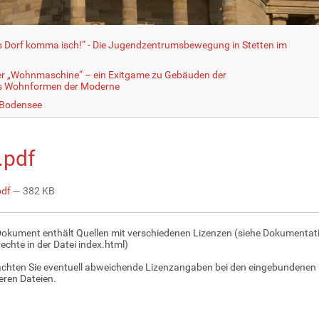
fs Dorf komma isch!“ - Die Jugendzentrumsbewegung in Stetten im
er „Wohnmaschine“ – ein Exitgame zu Gebäuden der
ls Wohnformen der Moderne
 Bodensee
.pdf
pdf
— 382 KB
Dokument enthält Quellen mit verschiedenen Lizenzen (siehe Dokumentat
echte in der Datei index.html)
achten Sie eventuell abweichende Lizenzangaben bei den eingebundenen 
ren Dateien.