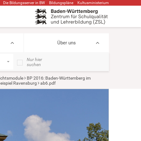
Die Bildungsserver in BW
Bildungspläne
Kultusministerium
Über uns
Nur hier
suchen
ichtsmodule
BP 2016: Baden-Württemberg im
Beispiel Ravensburg
ab6.pdf