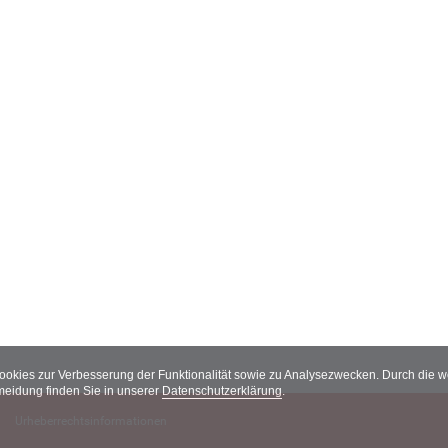
Cookies zur Verbesserung der Funktionalität sowie zu Analysezwecken. Durch die
meidung finden Sie in unserer
Datenschutzerklärung
.
Urheberrechtsinformationen