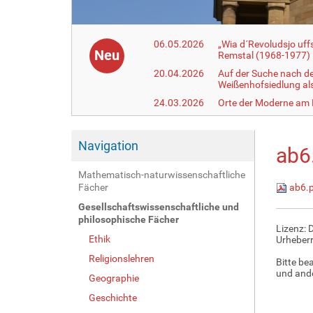
06.05.2026
„Wia d´Revoludsjo uf
Neu
Remstal (1968-1977)
20.04.2026
Auf der Suche nach d
Weißenhofsiedlung a
24.03.2026
Orte der Moderne am
Navigation
ab6
Mathematisch-naturwissenschaftliche
Fächer
ab6.
Gesellschaftswissenschaftliche und
philosophische Fächer
Lizenz: 
Ethik
Urheberr
Religionslehren
Bitte be
und ande
Geographie
Geschichte