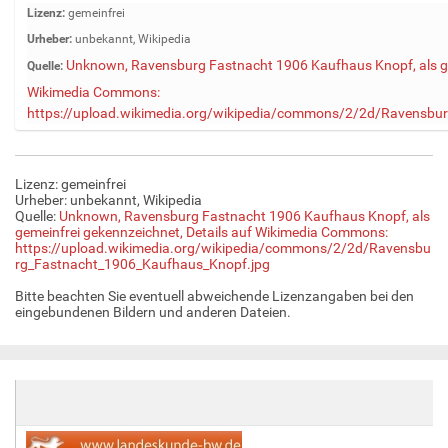
Z
Lizenz:
gemeinfrei
e
Urheber:
unbekannt, Wikipedia
i
Unknown, Ravensburg Fastnacht 1906 Kaufhaus Knopf, als gem
Quelle:
g
Wikimedia Commons:
e
B
https://upload.wikimedia.org/wikipedia/commons/2/2d/Ravensbu
i
l
d
Lizenz: gemeinfrei
i
Urheber: unbekannt, Wikipedia
n
Quelle:
Unknown, Ravensburg Fastnacht 1906 Kaufhaus Knopf, als
gemeinfrei gekennzeichnet, Details auf Wikimedia Commons:
v
https://upload.wikimedia.org/wikipedia/commons/2/2d/Ravensbu
o
rg_Fastnacht_1906_Kaufhaus_Knopf.jpg
l
l
Bitte beachten Sie eventuell abweichende Lizenzangaben bei den
eingebundenen Bildern und anderen Dateien.
e
r
G
r
ö
ß
e