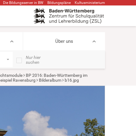
Die Bildungsserver in BW
Bildungspläne
Kultusministerium
Über uns
Nur hier
suchen
ichtsmodule
BP 2016: Baden-Württemberg im
Beispiel Ravensburg
Bilderalbum
b16.jpg