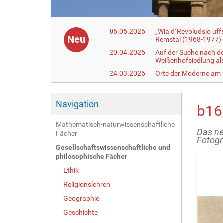
06.05.2026
„Wia d´Revoludsjo uf
Neu
Remstal (1968-1977)
20.04.2026
Auf der Suche nach d
Weißenhofsiedlung a
24.03.2026
Orte der Moderne am
Navigation
b16
Mathematisch-naturwissenschaftliche
Das ne
Fächer
Fotogr
Gesellschaftswissenschaftliche und
philosophische Fächer
Ethik
Religionslehren
Geographie
Geschichte