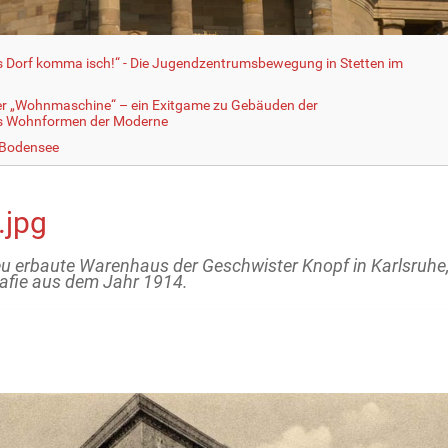
fs Dorf komma isch!“ - Die Jugendzentrumsbewegung in Stetten im
er „Wohnmaschine“ – ein Exitgame zu Gebäuden der
ls Wohnformen der Moderne
 Bodensee
.jpg
u erbaute Warenhaus der Geschwister Knopf in Karlsruhe
afie aus dem Jahr 1914.