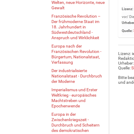
Welten, neue Horizonte, neue
Gewalt
Z
Lizenz:
e
Französische Revolution –
vor/ Di
i
Der frühmoderne Staat im
Urheber
18. Jahrhundert in
g
Quelle:
Südwestdeutschland -
e
Anspruch und Wirklichkeit
B
i
Europa nach der
l
Französischen Revolution -
Lizenz: 
Bürgertum, Nationalstaat,
d
Redaktio
Verfassung
i
Urheber:
Quelle:
S
n
Der industrialisierte
v
Nationalstaat - Durchbruch
Bitte be
o
der Moderne
und ande
l
Imperialismus und Erster
l
Weltkrieg - europäisches
e
Machtstreben und
r
Epochenwende
G
Europa in der
r
Zwischenkriegszeit -
ö
Durchbruch und Scheitern
ß
des demokratischen