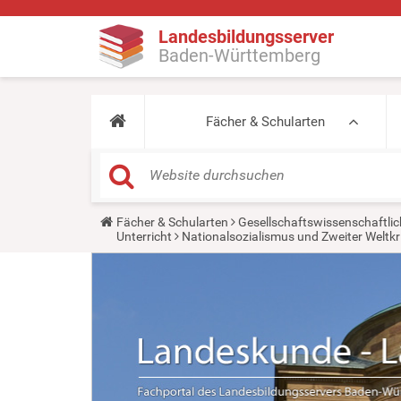
Landesbildungsserver
Baden-Württemberg
Fächer & Schularten
Y
Fächer & Schularten
Gesellschaftswissenschaftlic
o
Unterricht
Nationalsozialismus und Zweiter Weltkr
u
a
r
e
h
e
r
e
: