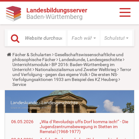
Landesbildungsserver
Baden-Württemberg
Fach wählen
Schulstufe wäh
Y
Fächer & Schularten
Gesellschaftswissenschaftliche und
o
philosophische Fächer
Landeskunde, Landesgeschichte
u
Unterrichtsmodule
BP 2016: Baden-Württemberg im
a
Unterricht
Nationalsozialismus und Zweiter Weltkrieg
Terror
r
und Verfolgung - gegen das eigene Volk
Die ersten NS-
e
Verfolgungsaktionen 1933 am Beispiel des KZ Heuberg
h
Service
e
r
e
:
06.05.2026
„Wia d´Revoludsjo uffs Dorf komma isch!“ - Die
Jugendzentrumsbewegung in Stetten im
Remstal (1968-1977)