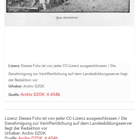
Z
Lizenz:
Dieses Foto ist von jeder CC-Lizenz ausgeschlossen / Die
e
Genehmigung zur Veröffentlichung auf dem Landesbildungsserver liegt
i
der Redaktion vor
g
Urheber:
Archiv DZOK
e
Archiv DZOK: A 454b
Quelle:
B
i
l
d
Lizenz: Dieses Foto ist von jeder CC-Lizenz ausgeschlossen / Die
i
Genehmigung zur Veröffentlichung auf dem Landesbildungsserver
n
liegt der Redaktion vor
Urheber: Archiv DZOK
v
Quelle:
Archiv DZOK: A 454b