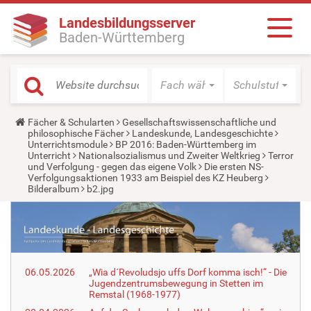
Landesbildungsserver
Baden-Württemberg
Fach wählen
Schulstufe wäh
Y
Fächer & Schularten
Gesellschaftswissenschaftliche und
o
philosophische Fächer
Landeskunde, Landesgeschichte
u
Unterrichtsmodule
BP 2016: Baden-Württemberg im
a
Unterricht
Nationalsozialismus und Zweiter Weltkrieg
Terror
r
und Verfolgung - gegen das eigene Volk
Die ersten NS-
e
Verfolgungsaktionen 1933 am Beispiel des KZ Heuberg
h
Bilderalbum
b2.jpg
e
r
e
:
06.05.2026
„Wia d´Revoludsjo uffs Dorf komma isch!“ - Die
Jugendzentrumsbewegung in Stetten im
Remstal (1968-1977)