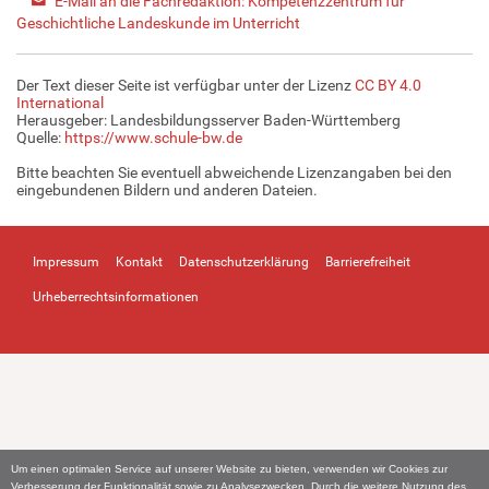
E-Mail an die Fachredaktion: Kompetenzzentrum für
Geschichtliche Landeskunde im Unterricht
Der Text dieser Seite ist verfügbar unter der Lizenz
CC BY 4.0
International
Herausgeber: Landesbildungsserver Baden-Württemberg
Quelle:
https://www.schule-bw.de
Bitte beachten Sie eventuell abweichende Lizenzangaben bei den
eingebundenen Bildern und anderen Dateien.
Impressum
Kontakt
Datenschutzerklärung
Barrierefreiheit
Urheberrechtsinformationen
Um einen optimalen Service auf unserer Website zu bieten, verwenden wir Cookies zur
Verbesserung der Funktionalität sowie zu Analysezwecken. Durch die weitere Nutzung des