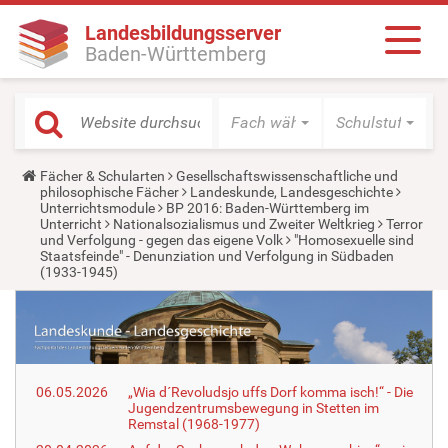
Landesbildungsserver
Baden-Württemberg
Fach wählen
Schulstufe wäh
Y
Fächer & Schularten
Gesellschaftswissenschaftliche und
o
philosophische Fächer
Landeskunde, Landesgeschichte
u
Unterrichtsmodule
BP 2016: Baden-Württemberg im
a
Unterricht
Nationalsozialismus und Zweiter Weltkrieg
Terror
r
und Verfolgung - gegen das eigene Volk
"Homosexuelle sind
e
Staatsfeinde" - Denunziation und Verfolgung in Südbaden
h
(1933-1945)
e
r
e
:
06.05.2026
„Wia d´Revoludsjo uffs Dorf komma isch!“ - Die
Jugendzentrumsbewegung in Stetten im
Remstal (1968-1977)