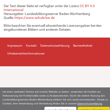
Der Text dieser Seite ist verfügbar unter der Lizenz
CC BY 4.0
International
Herausgeber: Landesbildungsserver Baden-Württemberg
Quelle:
https://www.schule-bw.de
Bitte beachten Sie eventuell abweichende Lizenzangaben bei den
eingebundenen Bildern und anderen Dateien.
Impressum
Kontakt
Datenschutzerklärung
Barrierefreiheit
Urheberrechtsinformationen
Um einen optimalen Service auf unserer Website zu bieten, verwenden wir Cookies zur
Verbesserung der Funktionalität sowie zu Analysezwecken. Durch die weitere Nutzung des
Landesbildungsservers Baden-Württemberg erklären Sie sich damit einverstanden. Details zu
Cookies, ihrer Verwendung und Vermeidung finden Sie in unserer
Datenschutzerklärung
.