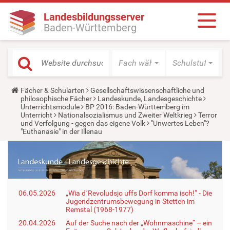
Landesbildungsserver
Baden-Württemberg
Fach wählen
Schulstufe wäh
Y
Fächer & Schularten
Gesellschaftswissenschaftliche und
o
philosophische Fächer
Landeskunde, Landesgeschichte
u
Unterrichtsmodule
BP 2016: Baden-Württemberg im
a
Unterricht
Nationalsozialismus und Zweiter Weltkrieg
Terror
r
und Verfolgung - gegen das eigene Volk
"Unwertes Leben"?
e
"Euthanasie" in der Illenau
h
e
r
e
:
06.05.2026
„Wia d´Revoludsjo uffs Dorf komma isch!“ - Die
Jugendzentrumsbewegung in Stetten im
Remstal (1968-1977)
20.04.2026
Auf der Suche nach der „Wohnmaschine“ – ein