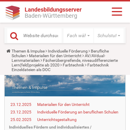
Landesbildungsserver
Baden-Württemberg
Fach wählen
Schulstufe wäh
Y
Themen & Impulse
Individuelle Förderung
Berufliche
o
Schulen
Materialien für den Unterricht
AV/AVdual-
u
Lernmaterialien
Fächerübergreifende, niveaudifferenzierte
a
Lern(feld)projekte ab 2020
Farbtechnik
Farbtechnik
r
Einzeldateien als DOC
e
h
e
r
e
:
23.12.2025
Materialien für den Unterricht
23.12.2025
Individuelle Förderung an beruflichen Schulen
25.02.2025
Unterrichtsgestaltung
Individuelles Fördern und individualisiertes /