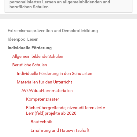
personalisiertes Lernen an allgemeinbildenden und
beruflichen Schulen
N
Extremismusprävention und Demokratiebildung
a
Ideenpool Lesen
v
Individuelle Förderung
i
Allgemein bildende Schulen
g
Berufliche Schulen
a
Individuelle Förderung in den Schularten
t
Materialien für den Unterricht
i
AV/AVdual-Lernmaterialien
o
Kompetenzraster
n
Fächerübergreifende, niveaudifferenzierte
Lern(feld)projekte ab 2020
Bautechnik
Ernährung und Hauswirtschaft